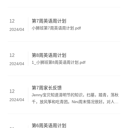
响人们的生活l 我们如何保护感官健康：安全教
育：了解一些基本的交通安全知识，知道红灯停、
绿灯行的道理。健康教育：初步懂得玩具一起玩、
第7周英语周计划
12
互相谦让的交往方法。生活目标：掌握正确摆放鞋
小狮班第7周英语周计划.pdf
2024/04
子的方法。体能目标：锻炼基本爬行以及奔跑能
力。语言: 学会用简单粤语介绍自己的名字、年龄
和班级。社会：能积极参与分享活动，体验玩具大
家玩的快乐。科学：初步感知整体与局部的关系，
第8周英语周计划
12
能准确区分整体和局部。艺术：能用自然的声音演
1_小狮班第8周英语周计划.pdf
2024/04
唱歌曲，并尝试用简单的动作表现歌曲。环境创设
Classroom Arrangement主题墙：添加线索三。区
域投放：投放颜料供幼儿手掌印画。家长工作
Parent Involvement 沟通幼儿周末在家情况，完成
第7周家长反馈
12
观察表的填写。 内容Content星期 Week上
Jenny宝贝知道清明节的知识，扫墓，踏青，荡秋
午 Morning 下午 Afternoon 星
2024/04
千，放风筝和吃青团。Nini周末情况很好。对人很
期一Mon AM:SunnyPM:May7:30-8:30 早锻、早
有礼貌，值得表扬，热爱运动，和家人中的弟弟妹
餐8:30-10:00 英语综合游戏活动 10:00-11:00 早
妹友好相处，在家人中会帮妈妈的忙，很棒，继续
操、户外体育活动：玩车一区《我是小司机》
努力。SamSam假期和太姥姥和大舅去了广州长隆
第6周英语周计划
11:00-11:20英语视听活动：The wheels on the