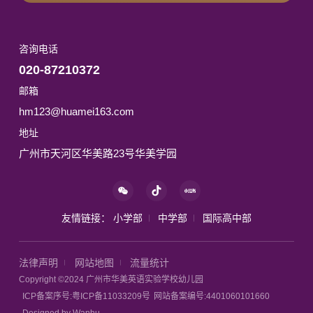
from around the world来自世界各地的衣服
外体育活动：圆形草坪《闯关游戏》11:00-11:20
Qipao, sari, suit, thobe旗袍，纱丽，西装，阿拉
英语视听活动：ABC11:20-12:15午餐、水果餐、
伯长袍I want to wear a suit.我想穿西装。I like the
咨询电话
餐后散步12:15-14:30午睡14:30-15:00午起、牛奶
thobe.我想穿阿拉伯长袍。PPT, Flashcards, DIY
餐15:00-16：00户外体育游戏：篮球1区《控球训
课件、闪卡、⼿⼯Story故事Carlos Counts
020-87210372
练》16:00-17:00英语综合游戏活动17:00—18:00
Kittens《卡洛斯数小猫》Maria Counts
邮箱
餐前活动:安全活动《交通安全》、晚餐18:00-
Pumpkins《玛丽亚数南瓜》Kittens, one, two,
hm123@huamei163.com
19:00户外活动：园外玩沙《过家家》19:00-20:00
three, four, five, six, sevenPumpkins小猫，一，
地址
盥洗及睡前活动 星期四
二，三，四，五，六，七南瓜CarIos has two
ThurAM:MayPM:Sunny7:30-8:30 早锻、早餐
kittens.Maria has three pumpkins.卡里奥斯有两
广州市天河区华美路23号华美学园
8:30-9:30班级区域自选游戏活动 9:30-10:00数学
只小猫。玛丽亚有三个南瓜。PPT课件
活动《整体和局部》 10:00-11:00体育活动《小猫
Phonics/ABC/Sight words自然拼读/字母/高频词
学本领》11:00-11:20 餐前活动：健康《我带来的
Phonics -sh自然拼读-sh Sheep, shoes, fish羊，
宝贝》11:20-12:15午餐、水果餐、餐后散步
友情链接：
小学部
中学部
国际高中部
鞋子，鱼IWB, Flashcards白板、闪卡Songs歌曲
12:15-14:30午睡14:30-15:00午起、牛奶餐15:00-
Row Row Row Your Boat《划划划你的船》Daily
16:00户外体育游戏：园外滑梯《小猪运球》
English每日英语Where’s the ______? It’s
法律声明
网站地图
流量统计
16:00-17:00英语综合游戏活动17:00-18:00英语视
here/there/over there. ______在哪里?它在这里/
Copyright ©2024 广州市华美英语实验学校幼儿园
听活动:The Spring、晚餐18:00-19:00户外活动：
那里/那边。
ICP备案序号:粤ICP备11033209号
网站备案编号:4401060101660
园内玩沙《挖山洞》19:00-20:00盥洗及睡前活