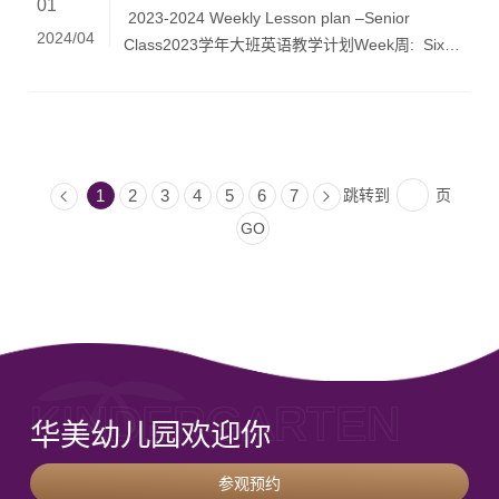
野生动物园和飞鸟乐园，看了很多的鸟类和动物。
01
bus11:20-12:15午餐、水果餐、餐后散步12:15-
2023-2024 Weekly Lesson plan –Senior
本周四到本周五，将由爸爸独自带sam上班和接
2024/04
14:30午睡14:30-15:00午起、牛奶餐15:00-16:00
Class2023学年大班英语教学计划Week周: Six
送，请老师们多多留意一下sam的着装和身体情
户外体育游戏：青春广场《你追我赶》16:00-
(Semester 2) Class: Lion
况，谢谢！Norman假期去了迷你海洋馆和岭南印
17:00 班级区域自选游戏活动 语言《自我介绍》
Teacher教师: Felix Lesson科目
象园，观看了舞狮表演，还参拜了孔子庙，走了状
17:00-18:00 餐前活动、晚餐18:00-19:00户外活
Topic主题Vocabulary词汇Sentences句型Activities
元桥，了解中国文化。
动：校内散步《畅游华美学园》19:00-20:00 盥洗
活动Theme主题Unit of inquiry: Local culture
及睡前活动 星期二Tue AM:MayPM:Sunny7:30-
and multiculturalism探究单元：本⼟⽂化与多元⽂
跳转到
页
1
2
3
4
5
6
7
8:30 早锻、早餐8:30-10:00英语综合游戏活动
化Line of inquiry: Inquiry into different nations探
10:00-11:00户外体育活动：园外滑梯《我爱滑
究线索：各国的探究FF3 Unit 2 Lesson 1-3第2
梯》11:00-12:15英语视听活动：ABC、午餐、餐
单元，1-3课Core Course teaching主课程活动
后散步12:15-14:30午睡14:30-15:00午起、牛奶餐
Unit 2 Our School第2单元我们的学校Classroom,
15:00-16:00户外体育游戏：玩车2区《骑行真快
friend, music room, playground, sandbox,
乐》16:00-17:00班级区域自选游戏活动 中文
school bus, seesaw, teacher教室，朋友，音乐
UOI《能干的小手》17:00-18:00餐前活动：生活
室，操场，沙盒，校车，跷跷板，老师What’s
技能《摆放鞋子》》晚餐18:00-19:00户外活动：
this? It’s a seesaw.Who’s this? He’s/She’s a
KINDERGARTEN
玩车一区《欣赏华美的夜景》19:00-20:00盥洗及
teacher. 这是什么?这是一个跷跷板。这是谁?他/
华美幼儿园欢迎你
睡前活动 星期三 WedAM:SunnyPM:May7:30-
她是一位老师。IWB, Flashcards, Realia白板、
8:30 早操、早餐8:30-9:30班级区域自选游戏活动
闪卡、教具IB Inquiry ActivityIB探究活动Clothing
参观预约
9:30-10:00艺术活动《小雨沙沙》10:00-11:00户